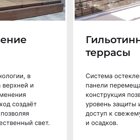
ление
Гильотин
террасы
ологии, в
Система остекле
 верхней и
панели перемеща
именения
конструкция поз
ход создаёт
уровень защиты 
 позволяя
доступ к свежему
ественный свет.
и осадков.