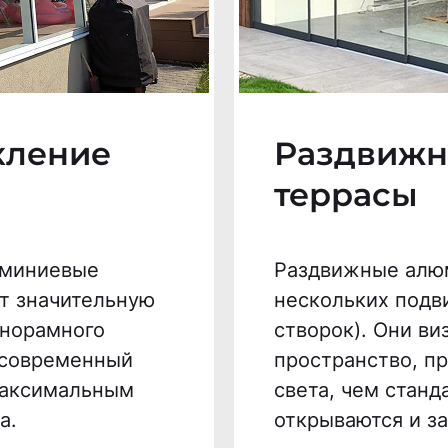
кление
Раздвижн
террасы
юминиевые
Раздвижные алюм
т значительную
нескольких подв
анорамного
створок). Они в
 современный
пространство, п
максимальным
света, чем станд
а.
открываются и з