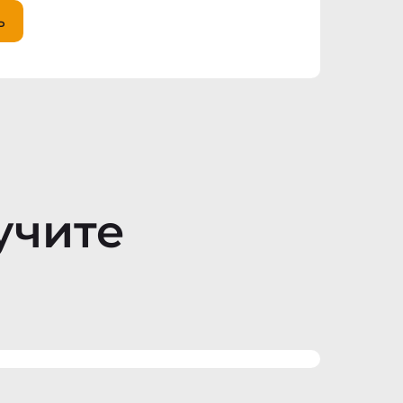
ь
учите