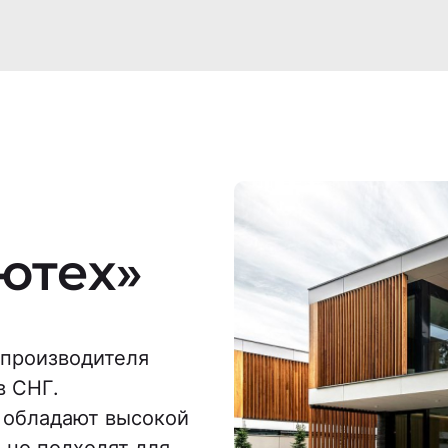
ютех»
производителя
в СНГ.
 обладают высокой
ьно подходят для